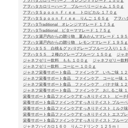
アヲハタカロリーハーフ オレンジママレード １５０ｇ
アヲハタカロリーハーフ ブルーベリージャム １５０ｇ
アヲハタＳｐｏｏｎ Ｆｒｅｅ トロピカル １７０ｇ
アヲハタＳｐｏｏｎ Ｆｒｅｅ りんご １６５ｇ
アヲハ
アヲハタTraditional オレンジママレード １７５ｇ
アヲハタTraditional ビターママレード １７５ｇ
アヲハタ瀬戸内からの贈り物 夏みかんママレード １９
アヲハタ瀬戸内からの贈り物 レモンママレード １９５ｇ
アヲハタ５５ 白桃＆グァバ(グレープフルーツ入り) １５
アヲハタ５５ ２種のグレープフルーツ １５０ｇ
ジャ
ジャネフゼリー飲料 もも １００ｇ
ジャネフゼリー飲料
ジャネフゼリー飲料 コーヒー １００ｇ
ジャネフ栄養サポート食品 ファインケア いちご味 １
ジャネフ栄養サポート食品 ファインケア コーヒー味 
ジャネフ栄養サポート食品 ファインケア バナナ味 １
ジャネフ栄養サポート食品 ファインケア おしるこ味 
栄養サポート食品ファインケアすっきりテイスト ピーチ味
栄養サポート食品ファインケアすっきりテイスト ブルーベリ
栄養サポート食品ファインケアすっきりテイスト ミルク味 
栄養サポート食品ファインケアすっきりテイスト エスプ
栄養サポート食品ファインケアすっきりテイスト フルー
ジャネフハイカロ１６０ りんごドリンク １２５ｍｌ