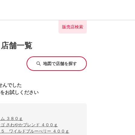
販売店検索
う店舗一覧
地図で店舗を探す
せんでした
をお試しください
ム ３８０ｇ
ゴ さわやかブレンド ４００ｇ
５ ワイルドブルーべリー ４００ｇ