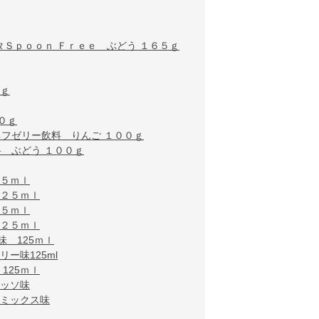
タＳｐｏｏｎ Ｆｒｅｅ ぶどう １６５ｇ
５ｇ
０ｇ
ネフゼリー飲料 りんご １００ｇ
 ぶどう １００ｇ
２５ｍｌ
１２５ｍｌ
２５ｍｌ
１２５ｍｌ
 125ｍｌ
ー味125ml
125ｍｌ
レッソ味
ツミックス味