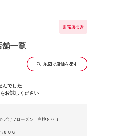
販売店検索
店舗一覧
地図で店舗を探す
せんでした
をお試しください
ちどけフローズン 白桃８０Ｇ
バ８０Ｇ