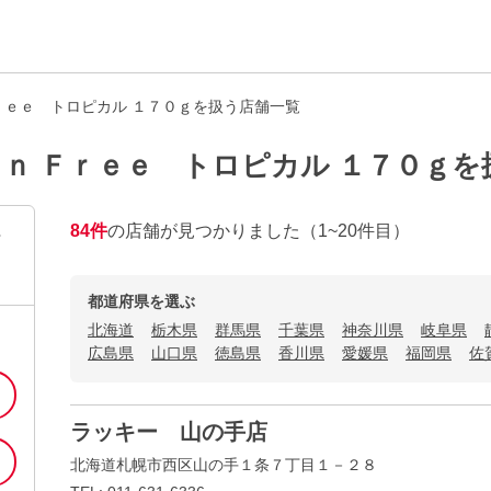
ｒｅｅ トロピカル １７０ｇを扱う店舗一覧
ｎ Ｆｒｅｅ トロピカル １７０ｇを
84
件
の店舗が見つかりました
（1~20件目）
ト
都道府県を選ぶ
北海道
栃木県
群馬県
千葉県
神奈川県
岐阜県
広島県
山口県
徳島県
香川県
愛媛県
福岡県
佐
ラッキー 山の手店
北海道札幌市西区山の手１条７丁目１－２８