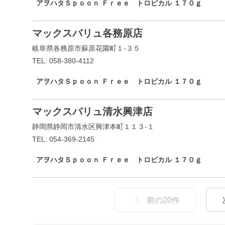
アヲハタＳｐｏｏｎ Ｆｒｅｅ トロピカル １７０ｇ
マックスバリュ各務原店
岐阜県各務原市蘇原花園町１-３５
TEL: 058-380-4112
アヲハタＳｐｏｏｎ Ｆｒｅｅ トロピカル １７０ｇ
マックスバリュ清水興津店
静岡県静岡市清水区興津本町１１３-１
TEL: 054-369-2145
アヲハタＳｐｏｏｎ Ｆｒｅｅ トロピカル １７０ｇ
前の
20
件