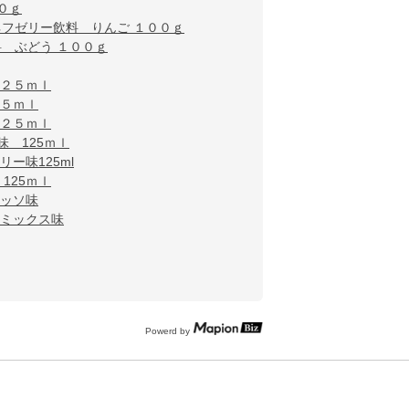
０ｇ
ネフゼリー飲料 りんご １００ｇ
 ぶどう １００ｇ
１２５ｍｌ
２５ｍｌ
１２５ｍｌ
 125ｍｌ
ー味125ml
125ｍｌ
レッソ味
ツミックス味
Powerd by