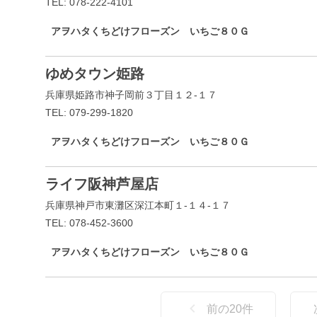
TEL: 078-222-4101
アヲハタくちどけフローズン いちご８０Ｇ
ゆめタウン姫路
兵庫県姫路市神子岡前３丁目１２-１７
TEL: 079-299-1820
アヲハタくちどけフローズン いちご８０Ｇ
ライフ阪神芦屋店
兵庫県神戸市東灘区深江本町１-１４-１７
TEL: 078-452-3600
アヲハタくちどけフローズン いちご８０Ｇ
前の
20
件