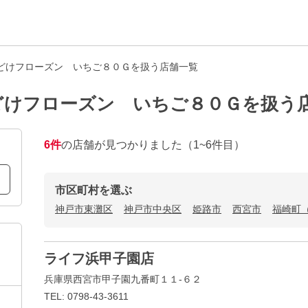
どけフローズン いちご８０Ｇを扱う店舗一覧
どけフローズン いちご８０Ｇを扱う
6
件
の店舗が見つかりました
（1~6件目）
市区町村を選ぶ
神戸市東灘区
神戸市中央区
姫路市
西宮市
福崎町
ライフ浜甲子園店
兵庫県西宮市甲子園九番町１１-６２
TEL: 0798-43-3611