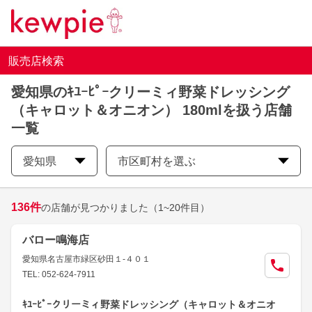
販売店検索
愛知県のｷﾕｰﾋﾟｰクリーミィ野菜ドレッシング
（キャロット＆オニオン） 180mlを扱う店舗
一覧
愛知県
市区町村を選ぶ
136
件
の店舗が見つかりました
（1~20件目）
バロー鳴海店
愛知県名古屋市緑区砂田１-４０１
TEL: 052-624-7911
ｷﾕｰﾋﾟｰクリーミィ野菜ドレッシング（キャロット＆オニオ