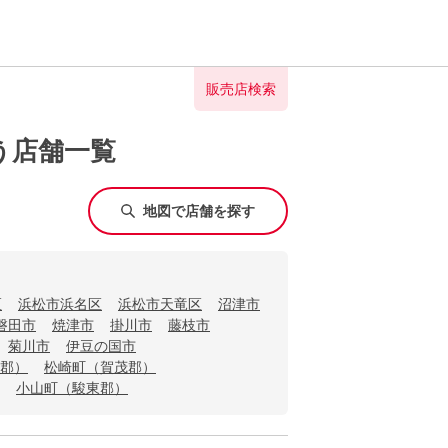
販売店検索
う店舗一覧
地図で店舗を探す
区
浜松市浜名区
浜松市天竜区
沼津市
磐田市
焼津市
掛川市
藤枝市
菊川市
伊豆の国市
郡）
松崎町（賀茂郡）
小山町（駿東郡）