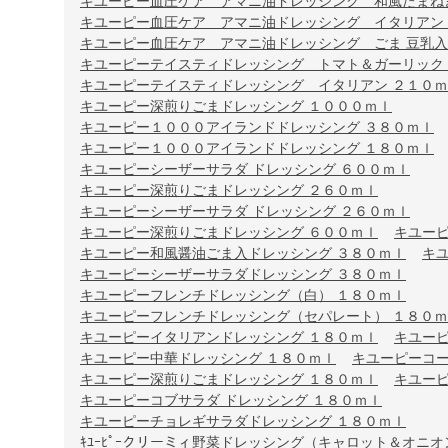
キユーピー血圧ケア アマニ油ドレッシング 和風たまねぎ 
キユーピー血圧ケア アマニ油ドレッシング イタリアン 2
キユーピー血圧ケア アマニ油ドレッシング ごま 豆乳入り 
キユーピーテイスティドレッシング トマト＆ガーリック
キユーピーテイスティドレッシング イタリアン ２１０
キユーピー深煎りごまドレッシング １０００ｍｌ
キユーピー１０００アイランドドレッシング ３８０ｍｌ
キユーピー１０００アイランドドレッシング １８０ｍｌ
キユーピーシーザーサラダ ドレッシング ６００ｍｌ
キユーピー深煎りごまドレッシング ２６０ｍｌ
キユーピーシーザーサラダ ドレッシング ２６０ｍｌ
キユーピー深煎りごまドレッシング ６００ｍｌ
キユー
キユーピー和風醤油ごま入ドレッシング ３８０ｍｌ
キ
キユーピーシーザーサラダドレッシング ３８０ｍｌ
キユーピーフレンチドレッシング（白） １８０ｍｌ
キユーピーフレンチドレッシング（セパレート） １８０
キユーピーイタリアンドレッシング １８０ｍｌ
キユー
キユーピー中華ドレッシング １８０ｍｌ
キユーピーコー
キユーピー深煎りごまドレッシング １８０ｍｌ
キユー
キユーピーコブサラダ ドレッシング １８０ｍｌ
キユーピーチョレギサラダドレッシング １８０ｍｌ
ｷﾕｰﾋﾟｰクリーミィ野菜ドレッシング（キャロット＆オニオン）